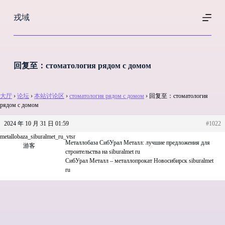
跳
戎域
过
内
容
回复至：стоматология рядом с домом
大厅
›
论坛
›
本站讨论区
›
стоматология рядом с домом
›
回复至：стоматология
рядом с домом
2024 年 10 月 31 日 01:59
#1022
metallobaza_siburalmet_ru_vtsr
Металлобаза СибУрал Металл: лучшие предложения для
游客
строительства на siburalmet ru
СибУрал Металл – металлопрокат Новосибирск siburalmet
ru